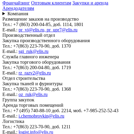
Франчайзинг
Оптовым клиентам
Закупки и аренда
Арендодателям
Компания
Размещение заказов на производство
Тел.: +7 (863) 200-04-85, доб. 1114, 1801
E-mail.:
pr_vi@elis.ru, pr_upr7@elis.ru
Производственный отдел
Закупка производственного оборудования
Тел.: +7(863) 223-70-90, доб. 1370
E-mail.:
sgi_ruk@elis.ru
Служба главного инженера
Закупка торгового оборудования
Тел.: +7(863) 200-04-80, доб. 1719
E-mail.:
rz_razv2@elis.ru
Отдел строительства
Закупка тканей и фурнитуры
Тел.: +7(863) 223-70-90, доб. 1368
E-mail.:
oz_ruk@elis.ru
Группа закупок
Аренда торговых помещений
Тел.: +7 (495) 740-88-10 доб. 2214, моб. +7-985-252-52-43
E-mail.:
i.chernobrovkin@elis.ru
Логистика
Тел.: +7(863) 223-70-90, доб. 1211
E-mail.:
logist.info@elis.ru